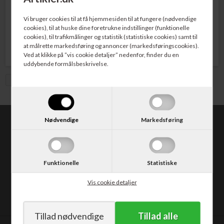
med Halsbånd 10 sæt
med Seleclips 25 sæt
Vi bruger cookies til at få hjemmesiden til at fungere (nødvendige
cookies), til at huske dine foretrukne indstillinger (funktionelle
198,00
DKK
236,00
DKK
cookies), til trafikmålinger og statistik (statistiske cookies) samt til
at målrette markedsføring og annoncer (markedsføringscookies).
Ved at klikke på ”vis cookie detaljer” nedenfor, finder du en
uddybende formålsbeskrivelse.
Vis med moms
Nødvendige
Markedsføring
kongres-artikler.dk
v/CABI.dk
Kongevejen 373
2840 Holte
Funktionelle
Statistiske
Tlf. 30 50 62 10
E-mail: salg@kongres-artikler.dk
Vis cookie detaljer
CVR: DK14052542